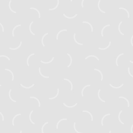
Головна
Новини
Активні проєкти
Завершені проєкти
Видання
Посібники
Тендери
Про нас