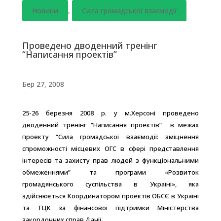
Новини
,
Сила громадської взаємодії
Проведено дводенний тренінг
“Написання проектів”
Бер 27, 2008
25-26 березня 2008 р. у м.Херсоні проведено
дводенний тренінг “Написання проектів” в межах
проекту “Сила громадської взаємодії: зміцнення
спроможності місцевих ОГС в сфері представлення
інтересів та захисту прав людей з функціональними
обмеженнями” та програми «Розвиток
громадянського суспільства в Україні», яка
здійснюється Координатором проектів ОБСЄ в Україні
та ТЦК за фінансової підтримки Міністерства
закордонних справ Данії.