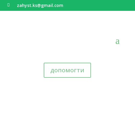
zahyst.ks@gmail.com

допомогти