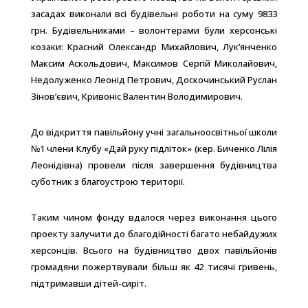
засадах виконали всі будівельні роботи на суму 9833
грн. Будівельниками – волонтерами були херсонські
козаки: Красний Олександр Михайлович, Лук’янченко
Максим Аскольдович, Максимов Сергій Миколайович,
Недолуженко Леонід Петрович, Доскочинський Руслан
Зінов’євич, Кривоніс Валентин Володимирович.
До відкриття павільйону учні загальноосвітньої школи
№1 члени Клубу «Дай руку підліток» (кер. Биченко Лілія
Леонідівна) провели після завершення будівництва
суботник з благоустрою території.
Таким чином фонду вдалося через виконання цього
проекту залучити до благодійності багато небайдужих
херсонців. Всього на будівництво двох павільйонів
громадяни пожертвували більш як 42 тисячі гривень,
підтримавши дітей-сиріт.