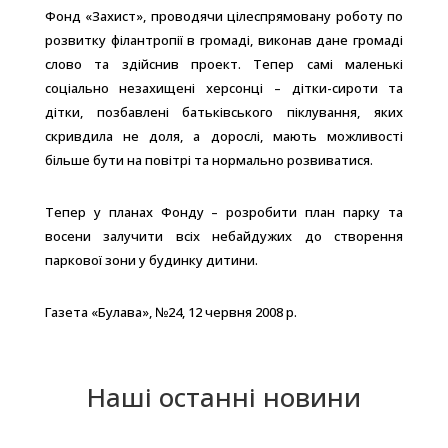
Фонд «Захист», проводячи цілеспрямовану роботу по
розвитку філантропії в громаді, виконав дане громаді
слово та здійснив проект. Тепер самі маленькі
соціально незахищені херсонці – дітки-сироти та
дітки, позбавлені батьківського піклування, яких
скривдила не доля, а дорослі, мають можливості
більше бути на повітрі та нормально розвиватися.
Тепер у планах Фонду – розробити план парку та
восени залучити всіх небайдужих до створення
паркової зони у будинку дитини.
Газета «Булава», №24, 12 червня 2008 р.
Наші останні новини