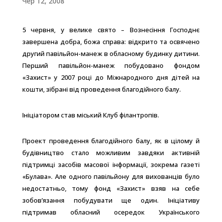
Чер 12, 2008
5 червня, у велике свято – Вознесіння Господнє
завершена добра, божа справа: відкрито та освячено
другий павільйон-манеж в обласному будинку дитини.
Перший павільйон-манеж побудовано фондом
«Захист» у 2007 році до Міжнародного дня дітей на
кошти, зібрані від проведення благодійного балу.
Ініціатором став міський Клуб філантропів.
Проект проведення благодійного балу, як в цілому й
будівництво стало можливим завдяки активній
підтримці засобів масової інформації, зокрема газеті
«Булава». Але одного павільйону для вихованців було
недостатньо, тому фонд «Захист» взяв на себе
зобов’язання побудувати ще один. Ініціативу
підтримав обласний осередок Українського