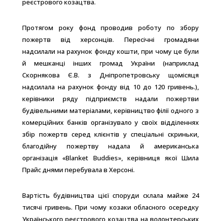
реєстрового козацтва.
Протягом року фонд проводив роботу по збору
пожертв від херсонців. Пересічні громадяни
надсилали на рахунок фонду кошти, при чому це були
й мешканці інших громад України (наприклад
Скорнякова Є.В. з Дніпропетровську щомісяця
надсилала на рахунок фонду від 10 до 120 гривень.),
керівники ряду підприємств надали пожертви
будівельними матеріалами, керівництво філії одного з
комерційних банків організувало у своїх відділеннях
збір пожертв серед клієнтів у спеціальні скриньки,
благодійну пожертву надала й американська
організація «Blanket Buddies», керівниця якої Шила
Прайс днями перебувала в Херсоні.
Вартість будівництва цієї споруди склала майже 24
тисячі гривень. При чому козаки обласного осередку
Українського реєстрового козацтва на волонтерських