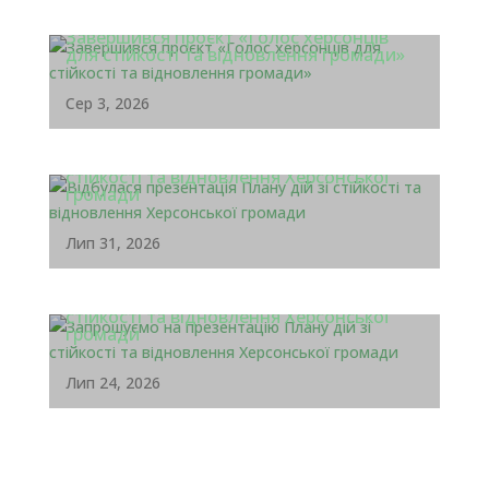
Завершився проєкт «Голос херсонців
для стійкості та відновлення громади»
Сер 3, 2026
Відбулася презентація Плану дій зі
стійкості та відновлення Херсонської
громади
Лип 31, 2026
Запрошуємо на презентацію Плану дій зі
стійкості та відновлення Херсонської
громади
Лип 24, 2026