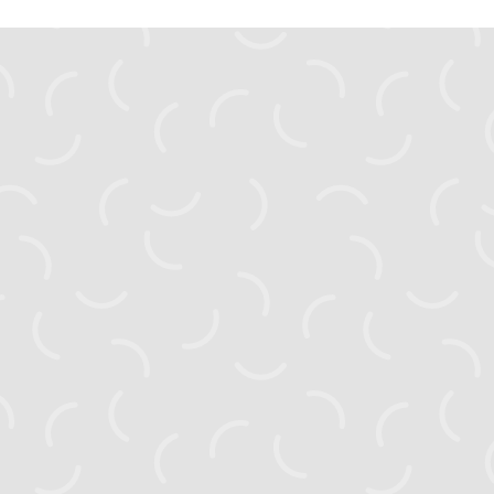
zahyst.ks@gmail.com
Головна
Новини
Активні проєкти
Завершені проєкти