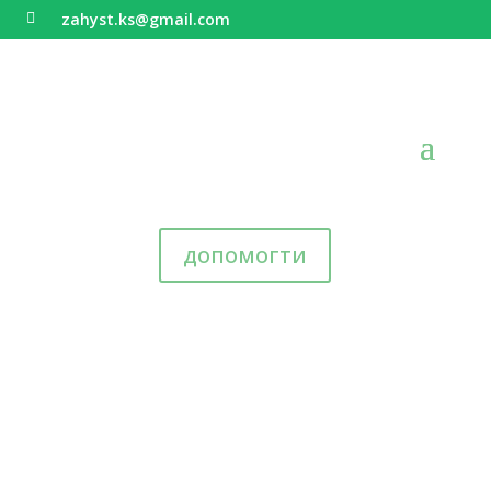
zahyst.ks@gmail.com

допомогти