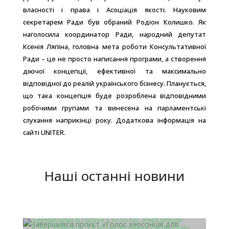
власності і права і Асоціація якості. Науковим
секретарем Ради був обраний Родіон Колишко. Як
наголосила координатор Ради, народний депутат
Ксенія Ляпіна, головна мета роботи Консультативної
Ради – це не просто написання програми, а створення
діючої концепції, ефективної та максимально
відповідної до реалій українського бізнесу. Планується,
що така концепція буде розроблена відповідними
робочими групами та винесена на парламентські
слухання наприкінці року. Додаткова інформація на
сайті UNITER.
Наші останні новини
Завершився проєкт «Голос херсонців
для стійкості та відновлення громади»