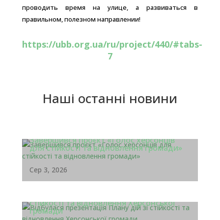
проводить время на улице, а развиваться в
правильном, полезном направлении!
https://ubb.org.ua/ru/project/440/#tabs-
7
Наші останні новини
Завершився проєкт «Голос херсонців
для стійкості та відновлення громади»
Сер 3, 2026
Відбулася презентація Плану дій зі
стійкості та відновлення Херсонської
громади