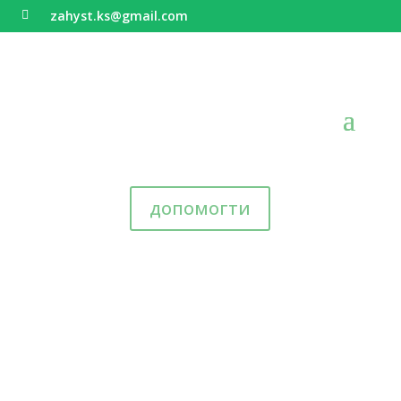
zahyst.ks@gmail.com

допомогти