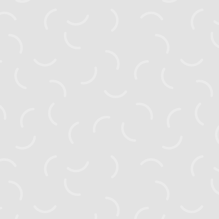
zahyst.ks@gmail.com
Головна
Новини
Активні проєкти
Завершені проєкти
Видання
Посібники
Тендери
Про нас