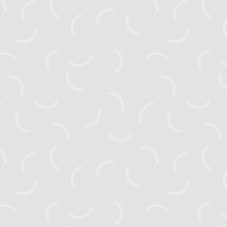
zahyst.ks@gmail.com
Головна
Новини
Активні проєкти
Завершені проєкти
Видання
Посібники