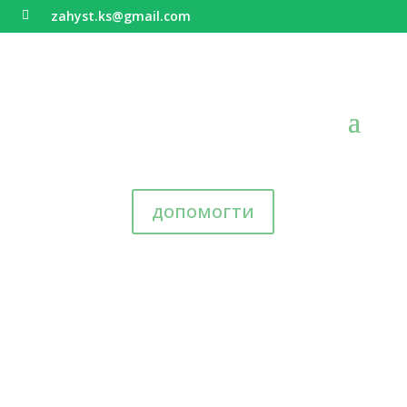
zahyst.ks@gmail.com

допомогти