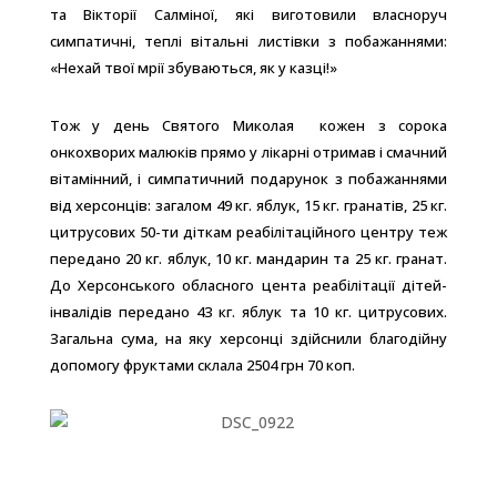
та Вікторії Салміної, які виготовили власноруч
симпатичні, теплі вітальні листівки з побажаннями:
«Нехай твої мрії збуваються, як у казці!»
Тож у день Святого Миколая кожен з сорока
онкохворих малюків прямо у лікарні отримав і смачний
вітамінний, і симпатичний подарунок з побажаннями
від херсонців: загалом 49 кг. яблук, 15 кг. гранатів, 25 кг.
цитрусових 50-ти діткам реабілітаційного центру теж
передано 20 кг. яблук, 10 кг. мандарин та 25 кг. гранат.
До Херсонського обласного цента реабілітації дітей-
інвалідів передано 43 кг. яблук та 10 кг. цитрусових.
Загальна сума, на яку херсонці здійснили благодійну
допомогу фруктами склала 2504 грн 70 коп.