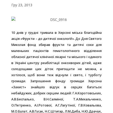
Гру 23, 2013
10 днів у грудні тривала в Херсоні міська благодійна
акція «Фрукти – до дитячої онкології!». До Дня Святого
Миколая фонд збирав фрукти та дитячі соки для
маленьких пацієнтів гематологічного відділення
обласної дитячої клінічної лікарні та міського і єдиного
в Україні центру реабілітації онкохворих дітей, адже
солодощами цих діток пригощати не можна, а
хотілося, щоб вони теж відчули і свято, і турботу
громади. Запрошення фонду громади Херсона
«Захист» знайшло відгук в серцях багатьох
небайдужих, добрих серцем людей: Г.А.Коротовських,
А.В.Беспалько, В.Н.Салміної, Т.А.Михальченко,
О.Петренко, А.І.Ротової, А.Г.Лагутіної, Г.В.Ковальова,
М.О.Булат, А.В.Гусак, Н.С.Штигар, Л.М.Диба, Н.Ю.Драчук,