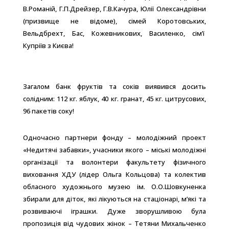
В.Романій, Г.П.Дрейзер, Г.В.Качура, Юлії Олександрівни
(призвище не відоме), сімей Коротовських,
Вельдбрехт, Бас, Кожевникових, Василенко, сім’ї
Купріїв з Києва!
Загалом банк фруктів та соків виявився досить
солідним: 112 кг. яблук, 40 кг. гранат, 45 кг. цитрусових,
96 пакетів соку!
Одночасно партнери фонду – молодіжний проект
«Недитячі забавки», учасники якого – міські молодіжні
організації та волонтери факультету фізичного
виховання ХДУ (лідер Ольга Кольцова) та колектив
обласного художнього музею ім. О.О.Шовкуненка
збирали для діток, які лікуються на стаціонарі, м’які та
розвиваючі іграшки. Дуже зворушливою була
пропозиція від чудових жінок – Тетяни Михальченко