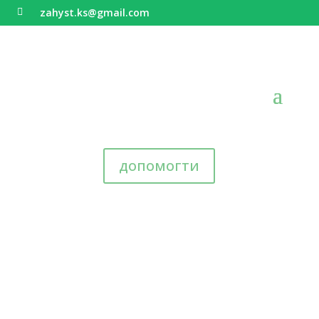
zahyst.ks@gmail.com

допомогти