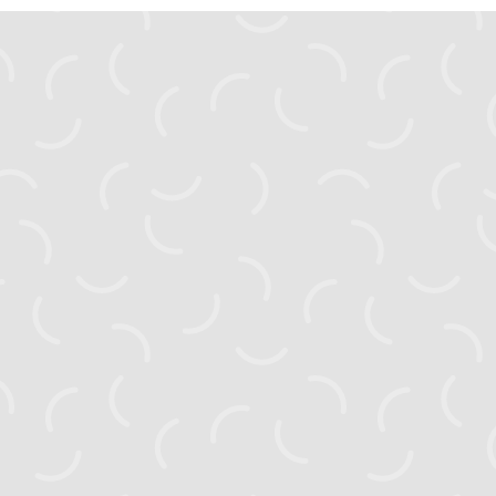
zahyst.ks@gmail.com
Головна
Новини
Активні проєкти
Завершені проєкти