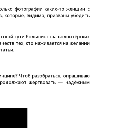
олько фотографии каких-то женщин с
, которые, видимо, призваны убедить
стской сути большинства волонтёрских
честв тех, кто наживается на желании
статьи.
инципе? Чтоб разобраться, опрашиваю
 продолжают жертвовать — надёжным