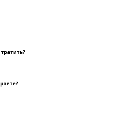
 тратить?
ираете?