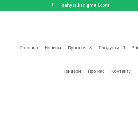
zahyst.ks@gmail.com

Головна
Новини
Проєкти
Продукти
Зв
Тендери
Про нас
Контакти