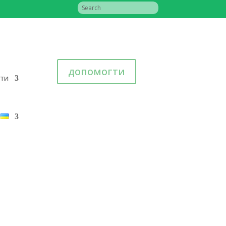
допомогти
іти