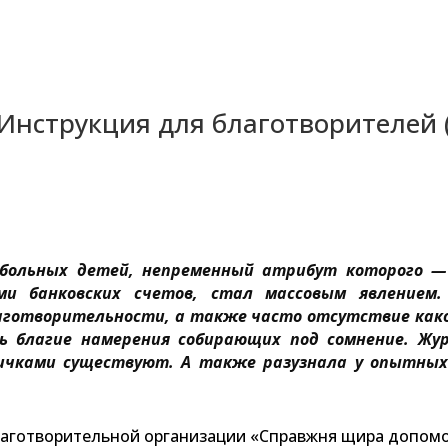
Инструкция для благотворителей (
обольных детей, непременный атрибут которого —
и банковских счетов, стал массовым явлением.
аготворительности, а также часто отсутствие как
ь благие намерения собирающих под сомнение. Жу
ичками существуют. А также разузнала у опытных
лаготворительной организации «Справжня щира допомог