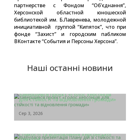
партнерстве с Фондом “Об’єднання”,
Херсонской областной юношеской
библиотекой им. Б.Лавренева, молодежной
инициативной группой “Кипяток”, что при
фонде “Захист” и городским пабликом
ВКонтакте “События и Персоны Херсона”.
Наші останні новини
Завершився проєкт «Голос херсонців
для стійкості та відновлення громади»
Сер 3, 2026
Відбулася презентація Плану дій зі
стійкості та відновлення Херсонської
громади