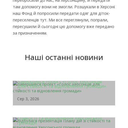
перебросили до нас, на Херсонщину, й передати
там допомогу вони не змогли. Розшукали в Херсоні
наш Фонд й попросили передати одяг для діток-
переселенців тут. Ми все переглянули, попрали,
пересушили й сьогодні цю допомогу вже передано
за призначенням.
Наші останні новини
Завершився проєкт «Голос херсонців
для стійкості та відновлення громади»
Сер 3, 2026
Відбулася презентація Плану дій зі
стійкості та відновлення Херсонської
громади