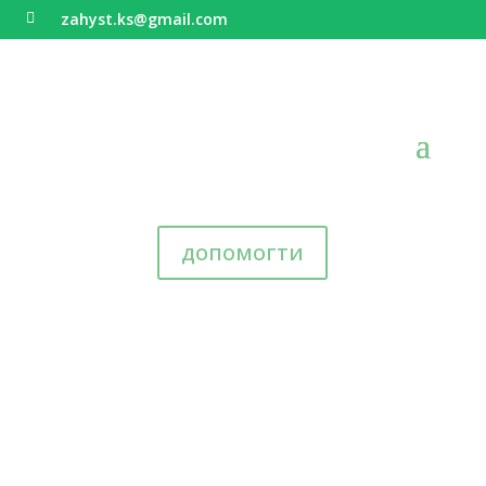
zahyst.ks@gmail.com

допомогти