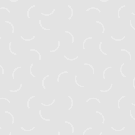
zahyst.ks@gmail.com
Головна
Новини
Активні проєкти
Завершені проєкти
Видання
Посібники
Тендери
Про нас