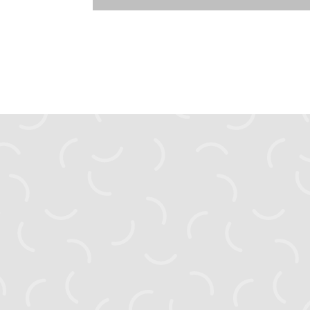
zahyst.ks@gmail.com
Головна
Новини
Активні проєкти
Завершені проєкти
Видання
Посібники