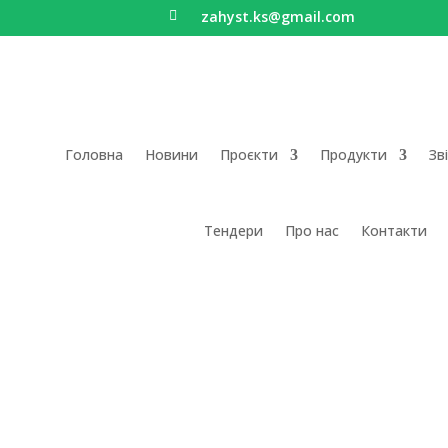
zahyst.ks@gmail.com

Головна
Новини
Проєкти
Продукти
Зв
Тендери
Про нас
Контакти