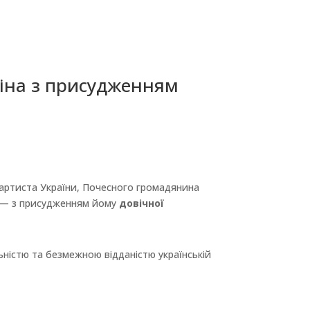
ліна з присудженням
 артиста України, Почесного громадянина
ії — з присудженням йому
довічної
ьністю та безмежною відданістю українській