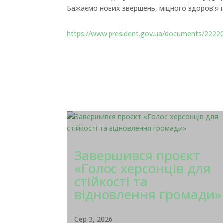
Бажаємо нових звершень, міцного здоров’я і
https://www.president.gov.ua/documents/2222
Завершився проєкт
«Голос херсонців для
стійкості та
відновлення громади»
Сер 3, 2026