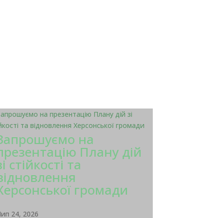
Запрошуємо на
презентацію Плану дій
зі стійкості та
відновлення
Херсонської громади
ип 24, 2026