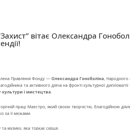
Захист” вітає Олександра Гонобо
ендії!
 члена Правління Фонду —
Олександра Гоноболіна
, Народного
лагодійника та активного діяча на фронті культурної дипломат
у культури і мистецтва
.
річній праці Маестро, який своєю творчістю, благодійною діял
ко за її межами.
 та музику, яка торкає серця.