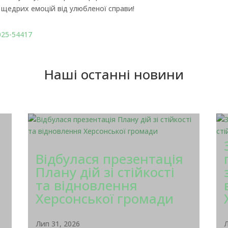
 щедрих емоцій від улюбленої справи!
025-54417
Наші останні новини
Відбулася презентація
Плану дій зі стійкості
та відновлення
Херсонської громади
Лип 31, 2026
Л