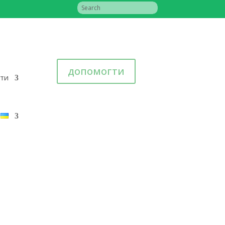
допомогти
іти