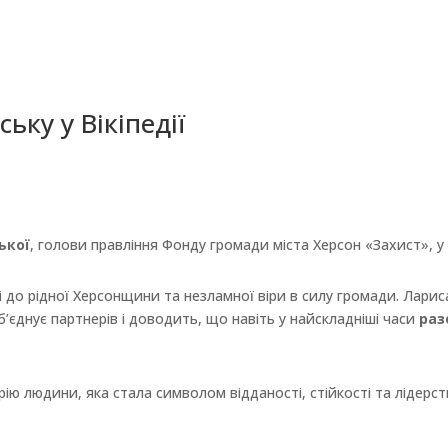
ьку у Вікіпедії
ької
, голови правління Фонду громади міста Херсон «Захист», 
і до рідної Херсонщини та незламної віри в силу громади. Лар
’єднує партнерів і доводить, що навіть у найскладніші часи
раз
ію людини, яка стала символом відданості, стійкості та лідерст