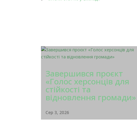
Завершився проєкт
«Голос херсонців для
стійкості та
відновлення громади»
Сер 3, 2026