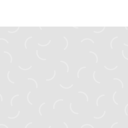
zahyst.ks@gmail.com
Головна
Новини
Активні проєкти
Завершені проєкти
Видання
Посібники
Тендери
Про нас