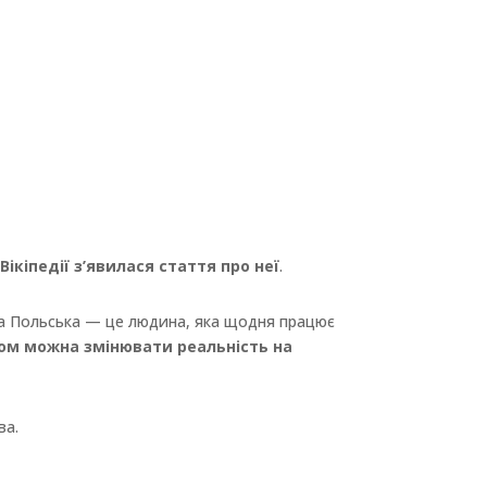
у
Вікіпедії з’явилася стаття про неї
.
иса Польська — це людина, яка щодня працює
ом можна змінювати реальність на
ва.