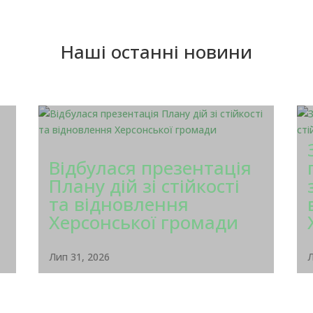
Наші останні новини
Відбулася презентація
Плану дій зі стійкості
та відновлення
Херсонської громади
Лип 31, 2026
Л