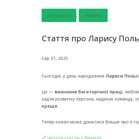
Актуально
,
Новини
Стаття про Ларису Польс
Сер 31, 2025
Сьогодні, у день народження
Лариси Польс
Це —
визнання багаторічної праці
, любов
задля розвитку Херсона, надихає команду, об
краще
.
Тепер кожен може дізнатися більше про істор
🔗
Читати статтю у Вікіпедії