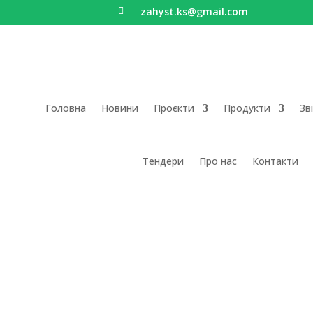
zahyst.ks@gmail.com

Головна
Новини
Проєкти
Продукти
Зв
Тендери
Про нас
Контакти