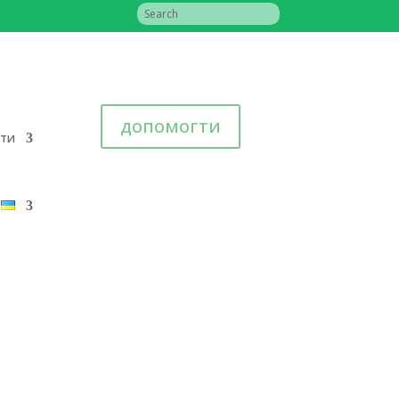
допомогти
іти