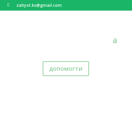
zahyst.ks@gmail.com

допомогти