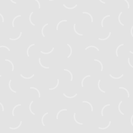
Головна
Новини
Активні проєкти
Завершені проєкти
Видання
Посібники
Тендери
Про нас