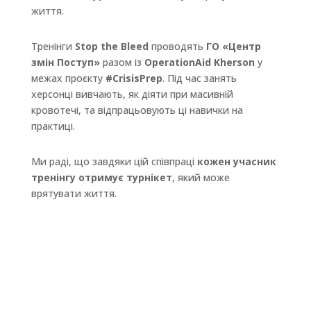
життя.
Тренінги
Stop the Bleed
проводять
ГО «Центр
змін Поступ»
разом із
OperationAid Kherson
у
межах проєкту
#CrisisPrep
. Під час занять
херсонці вивчають, як діяти при масивній
кровотечі, та відпрацьовують ці навички на
практиці.
Ми раді, що завдяки цій співпраці
кожен учасник
тренінгу отримує турнікет
, який може
врятувати життя.