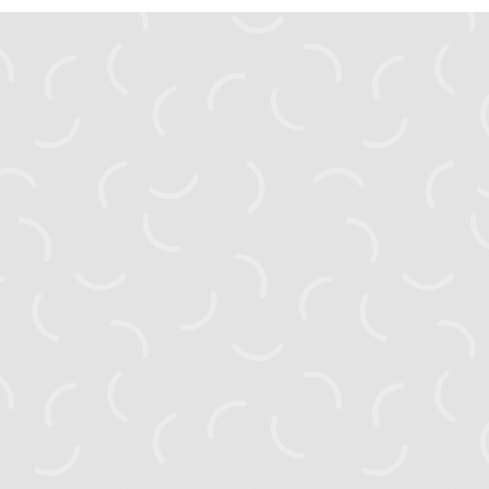
zahyst.ks@gmail.com
Головна
Новини
Активні проєкти
Завершені проєкти