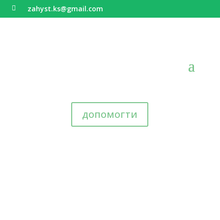
zahyst.ks@gmail.com

допомогти