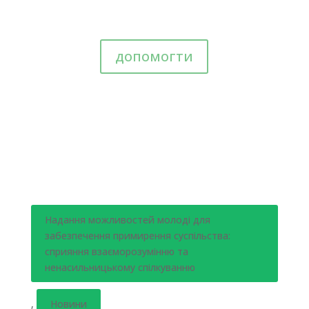
допомогти
Надання можливостей молоді для
забезпечення примирення суспільства:
сприяння взаєморозумінню та
ненасильницькому спілкуванню
,
Новини