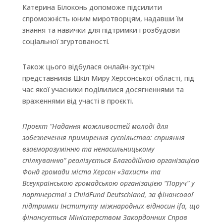
Катерина Білоконь допоможе підсилити
спроможність юним миротворцям, надавши їм
знання та навички для підтримки і розбудови
соціальної згуртованості.
Також цього відбулася онлайн-зустріч
представників Шкіл Миру Херсонської області, під
час якої учасники поділилися досягненнями та
враженнями від участі в проєкті.
Проєкт “Надання можливостей молоді для
забезпечення примирення суспільства: сприяння
взаєморозумінню та ненасильницькому
спілкуванню” реалізується Благодійною організацією
Фонд громади міста Херсон «Захист» та
Всеукраїнською громадською організацією “Поруч” у
партнерстві з ChildFund Deutschland, за фінансової
підтримки Інституту міжнародних відносин ifa, що
фінансується Міністерством Закордонних Справ